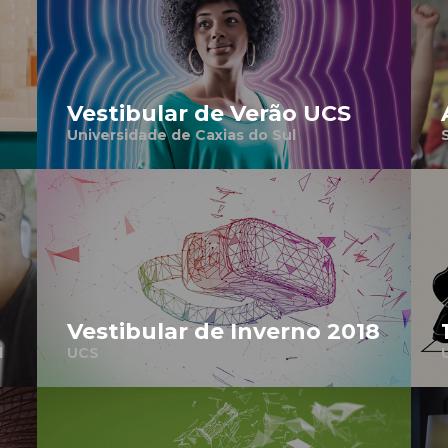
Vestibular de Verão UCS
Universidade de Caxias do Sul
Vestibular de Inverno 2018
l
UCS