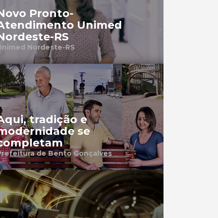
Novo Pronto-
Atendimento Unimed
Nordeste-RS
Unimed Nordeste-RS
Aqui, tradição e
modernidade se
completam
Prefeitura de Bento Gonçalves