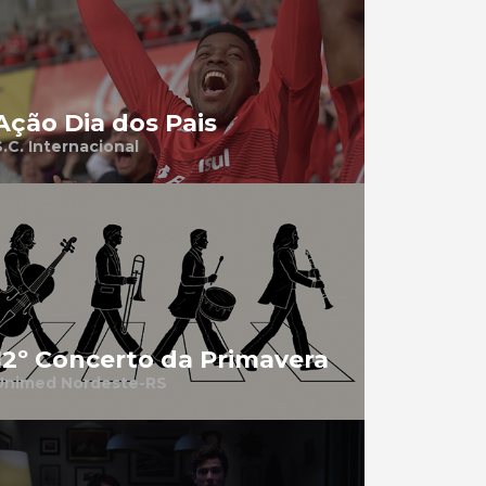
Ação Dia dos Pais
S.C. Internacional
12º Concerto da Primavera
Unimed Nordeste-RS