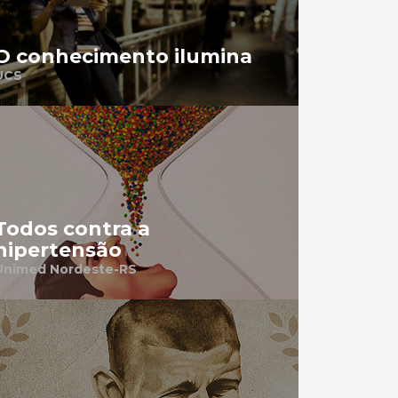
O conhecimento ilumina
UCS
Todos contra a
hipertensão
Unimed Nordeste-RS