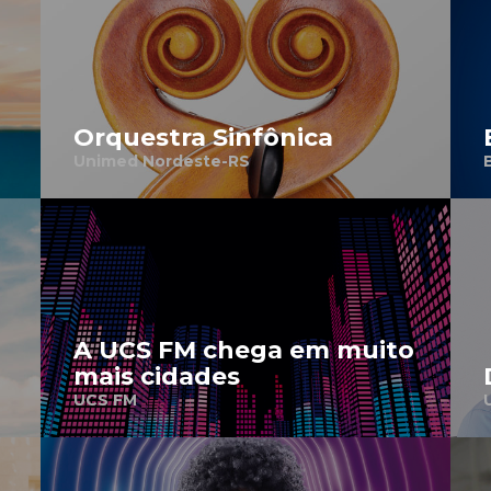
Orquestra Sinfônica
Unimed Nordeste-RS
A UCS FM chega em muito
mais cidades
UCS FM