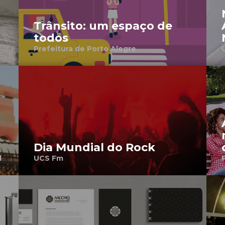
Trânsito: um espaço de
todos
Prefeitura de Porto Alegre
Dia Mundial do Rock
l
UCS Fm