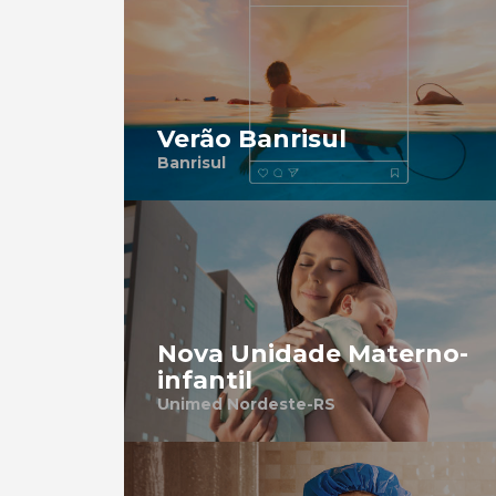
Verão Banrisul
Banrisul
Nova Unidade Materno-
infantil
Unimed Nordeste-RS