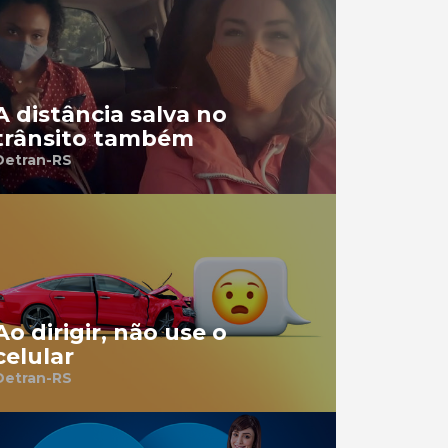
A distância salva no
trânsito também
Detran-RS
Ao dirigir, não use o
celular
Detran-RS