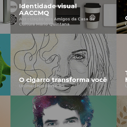
Identidade visual
AACCMQ
Associação dos Amigos da Casa de
Cultura Mário Quintana
O cigarro transforma você
Unimed Nordeste-RS