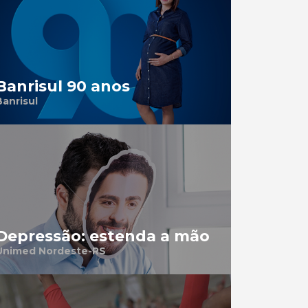
Banrisul 90 anos
Banrisul
Depressão: estenda a mão
Unimed Nordeste-RS