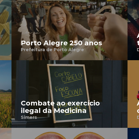
Porto Alegre 250 anos
Prefeitura de Porto Alegre
Combate ao exercício
ilegal da Medicina
Simers